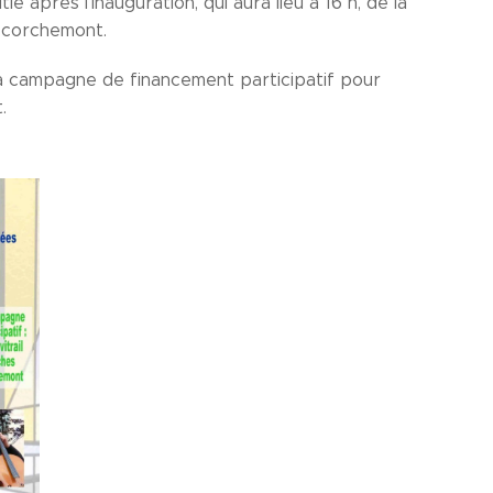
 après l'inauguration, qui aura lieu à 16 h, de la
Décorchemont.
sa campagne de financement participatif pour
.