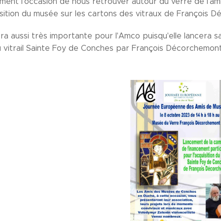
ent l'occasion de nous retrouver autour du verre de l'amitié
sition du musée sur les cartons des vitraux de François 
ra aussi très importante pour l'Amco puisqu'elle lancera 
du vitrail Sainte Foy de Conches par François Décorchemont